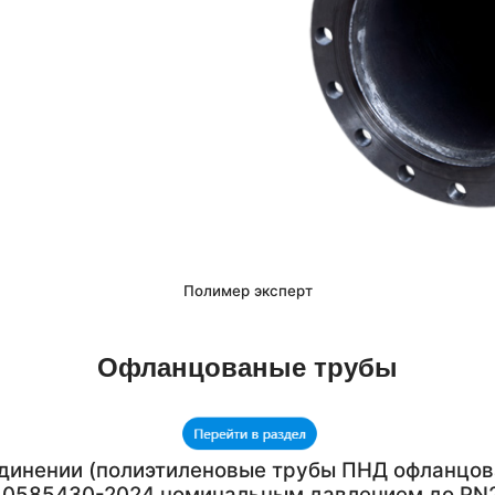
Полимер эксперт
Офланцованые трубы
единении (полиэтиленовые трубы ПНД офланцо
-40585430-2024 номинальным давлением до PN2