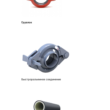
Грувлок
Быстроразъемное соединение